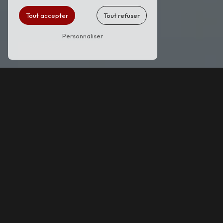
Tout accepter
Tout refuser
Personnaliser
TRAVAUX EN
HAUTEUR PRÈS DE
BERRE-L'ÉTANG
TRAVAUX EN HAUTEUR À BERRE-L'ÉTANG
: UNE EXPERTISE GARANTIE
Vous recherchez une entreprise spécialisée dans
les travaux en hauteur à Berre-l'Étang ? Prestacro
est là pour répondre à tous vos besoins en matière